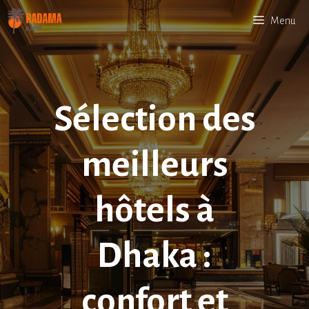
Aller
Menu
au
contenu
Sélection des
meilleurs
hôtels à
Dhaka :
confort et