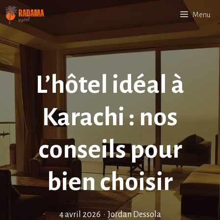
Aller
Menu
au
contenu
L’hôtel idéal à
Karachi : nos
conseils pour
bien choisir
4 avril 2026
•
Jordan Dessola