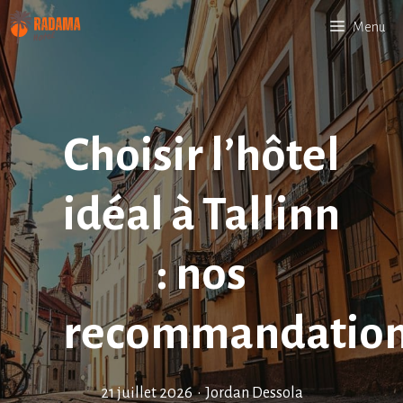
Aller
Menu
au
contenu
Choisir l’hôtel
idéal à Tallinn
: nos
recommandatio
21 juillet 2026
•
Jordan Dessola