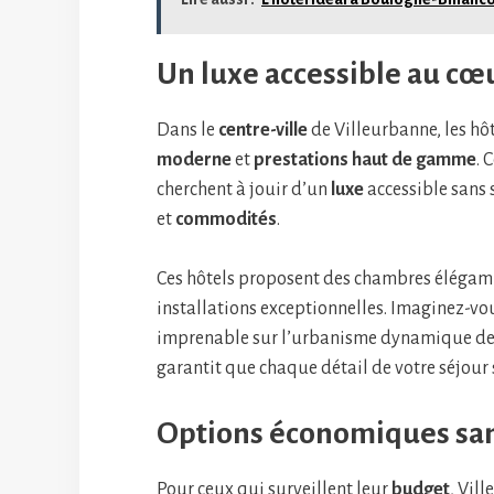
Un luxe accessible au cœur
Dans le
centre-ville
de Villeurbanne, les hô
moderne
et
prestations haut de gamme
. 
cherchent à jouir d’un
luxe
accessible sans s
et
commodités
.
Ces hôtels proposent des chambres élégamm
installations exceptionnelles. Imaginez-vou
imprenable sur l’urbanisme dynamique de V
garantit que chaque détail de votre séjour 
Options économiques san
Pour ceux qui surveillent leur
budget
, Vil